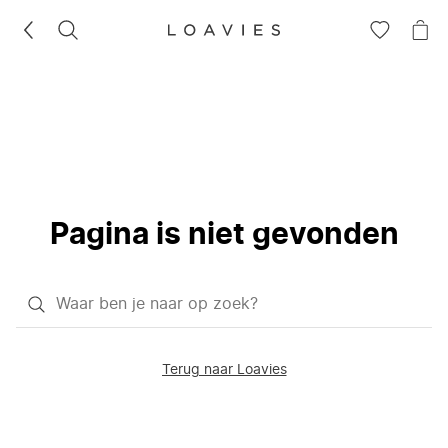
ZOEKEN
GA
NA
NAAR
JE
JE
WI
VERLANG
Pagina is niet gevonden
Waar
ben
je
Terug naar Loavies
naar
op
zoek?