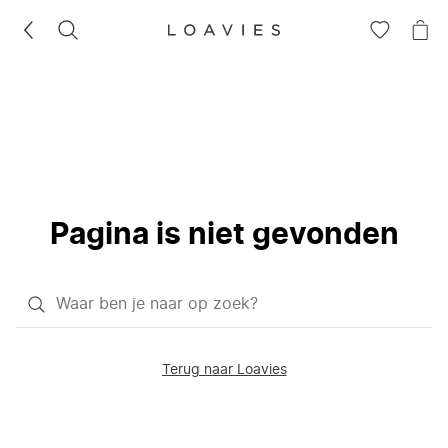
ZOEKEN
GA
NA
NAAR
JE
JE
WI
VERLANG
Pagina is niet gevonden
Waar
ben
je
Terug naar Loavies
naar
op
zoek?