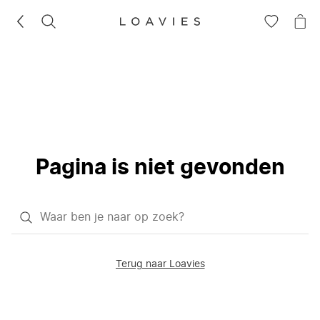
ZOEKEN
GA
NA
NAAR
JE
JE
WI
VERLANG
Pagina is niet gevonden
Waar
ben
je
Terug naar Loavies
naar
op
zoek?