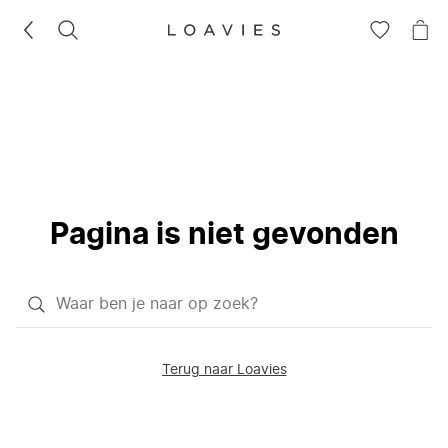
ZOEKEN
GA
NA
NAAR
JE
JE
WI
VERLANG
Pagina is niet gevonden
Waar
ben
je
Terug naar Loavies
naar
op
zoek?