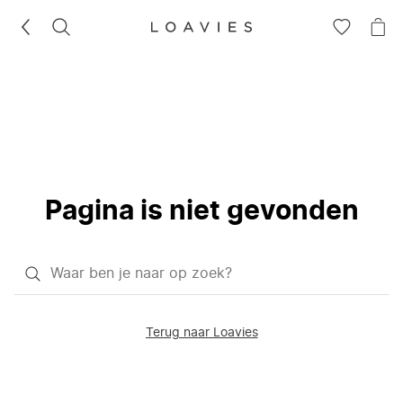
ZOEKEN
GA
NA
NAAR
JE
JE
WI
VERLANG
Pagina is niet gevonden
Waar
ben
je
Terug naar Loavies
naar
op
zoek?