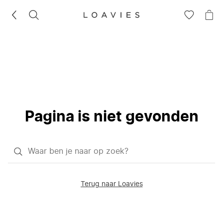
ZOEKEN
GA
NA
NAAR
JE
JE
WI
VERLANG
Pagina is niet gevonden
Waar
ben
je
Terug naar Loavies
naar
op
zoek?