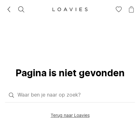
ZOEKEN
GA
NA
NAAR
JE
JE
WI
VERLANG
Pagina is niet gevonden
Waar
ben
je
Terug naar Loavies
naar
op
zoek?