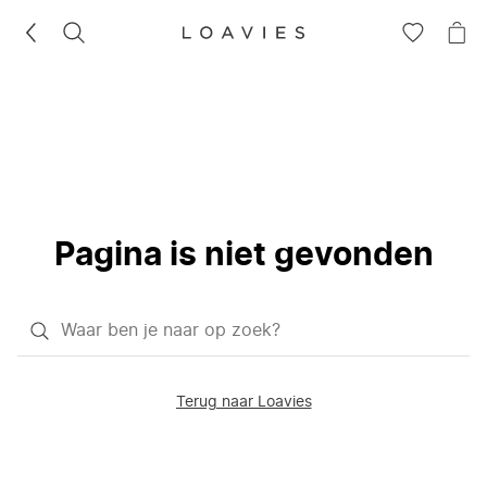
ZOEKEN
GA
NA
NAAR
JE
JE
WI
VERLANG
Pagina is niet gevonden
Waar
ben
je
Terug naar Loavies
naar
op
zoek?