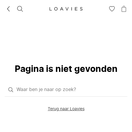
ZOEKEN
GA
NA
NAAR
JE
JE
WI
VERLANG
Pagina is niet gevonden
Waar
ben
je
Terug naar Loavies
naar
op
zoek?