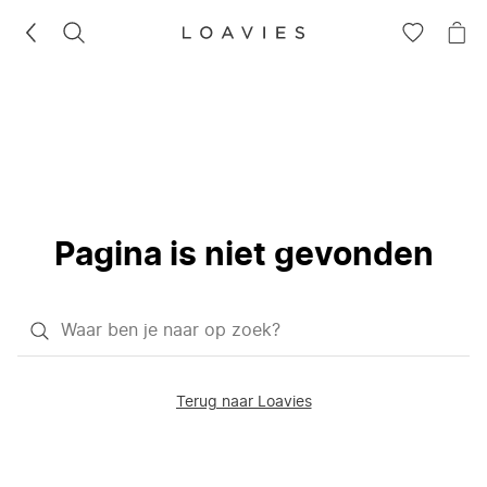
ZOEKEN
GA
NA
NAAR
JE
JE
WI
VERLANG
Pagina is niet gevonden
Waar
ben
je
Terug naar Loavies
naar
op
zoek?