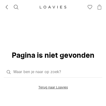
ZOEKEN
GA
NA
NAAR
JE
JE
WI
VERLANG
Pagina is niet gevonden
Waar
ben
je
Terug naar Loavies
naar
op
zoek?