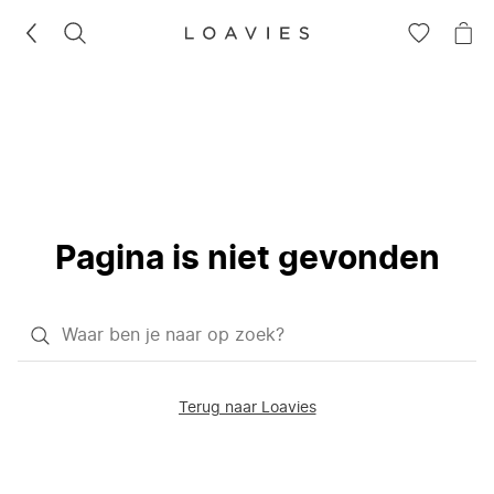
ZOEKEN
GA
NA
NAAR
JE
JE
WI
VERLANG
Pagina is niet gevonden
Waar
ben
je
Terug naar Loavies
naar
op
zoek?