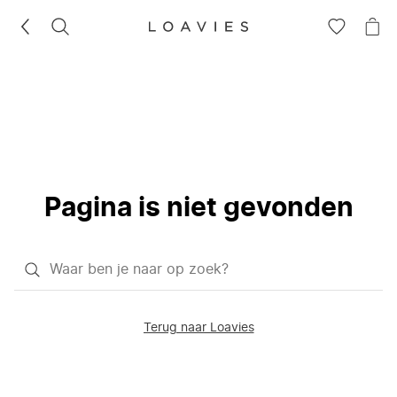
ZOEKEN
GA
NA
NAAR
JE
JE
WI
VERLANG
Pagina is niet gevonden
Waar
ben
je
Terug naar Loavies
naar
op
zoek?