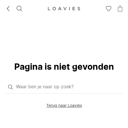
ZOEKEN
GA
NA
NAAR
JE
JE
WI
VERLANG
Pagina is niet gevonden
Waar
ben
je
Terug naar Loavies
naar
op
zoek?