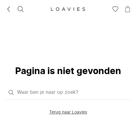
ZOEKEN
GA
NA
NAAR
JE
JE
WI
VERLANG
Pagina is niet gevonden
Waar
ben
je
Terug naar Loavies
naar
op
zoek?