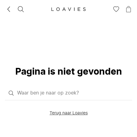
ZOEKEN
GA
NA
NAAR
JE
JE
WI
VERLANG
Pagina is niet gevonden
Waar
ben
je
Terug naar Loavies
naar
op
zoek?