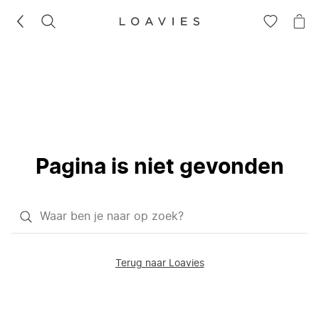
ZOEKEN
GA
NA
NAAR
JE
JE
WI
VERLANG
Pagina is niet gevonden
Waar
ben
je
Terug naar Loavies
naar
op
zoek?