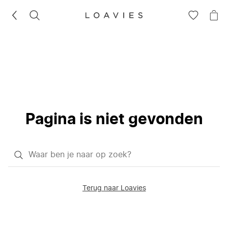
ZOEKEN
GA
NA
NAAR
JE
JE
WI
VERLANG
Pagina is niet gevonden
Waar
ben
je
Terug naar Loavies
naar
op
zoek?