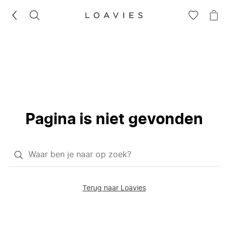
ZOEKEN
GA
NA
NAAR
JE
JE
WI
VERLANG
Pagina is niet gevonden
Waar
ben
je
Terug naar Loavies
naar
op
zoek?