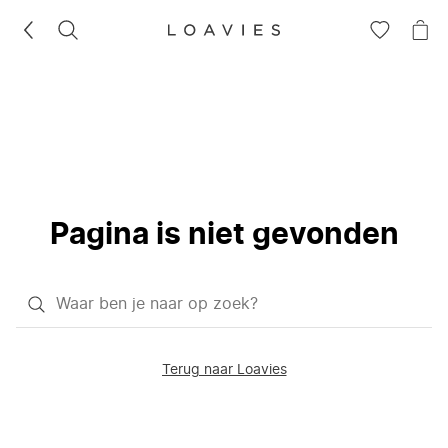
ZOEKEN
GA
NA
NAAR
JE
JE
WI
VERLANG
Pagina is niet gevonden
Waar
ben
je
Terug naar Loavies
naar
op
zoek?