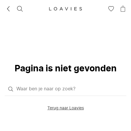
ZOEKEN
GA
NA
NAAR
JE
JE
WI
VERLANG
Pagina is niet gevonden
Waar
ben
je
Terug naar Loavies
naar
op
zoek?