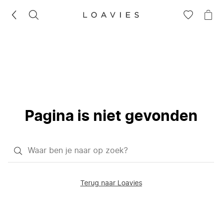
ZOEKEN
GA
NA
NAAR
JE
JE
WI
VERLANG
Pagina is niet gevonden
Waar
ben
je
Terug naar Loavies
naar
op
zoek?