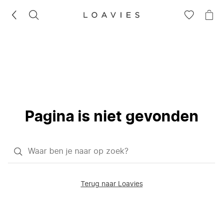
ZOEKEN
GA
NA
NAAR
JE
JE
WI
VERLANG
Pagina is niet gevonden
Waar
ben
je
Terug naar Loavies
naar
op
zoek?