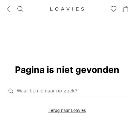
ZOEKEN
GA
NA
NAAR
JE
JE
WI
VERLANG
Pagina is niet gevonden
Waar
ben
je
Terug naar Loavies
naar
op
zoek?