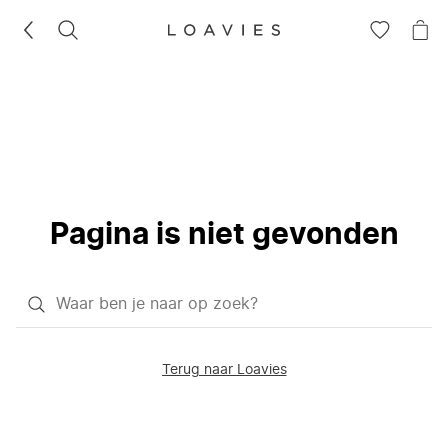
ZOEKEN
GA
NA
NAAR
JE
JE
WI
VERLANG
Pagina is niet gevonden
Waar
ben
je
Terug naar Loavies
naar
op
zoek?