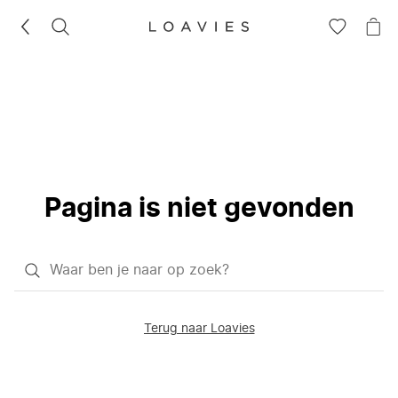
ZOEKEN
GA
NA
NAAR
JE
JE
WI
VERLANG
Pagina is niet gevonden
Waar
ben
je
Terug naar Loavies
naar
op
zoek?