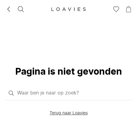
ZOEKEN
GA
NA
NAAR
JE
JE
WI
VERLANG
Pagina is niet gevonden
Waar
ben
je
Terug naar Loavies
naar
op
zoek?