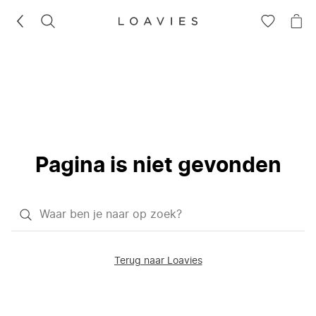
ZOEKEN
GA
NA
NAAR
JE
JE
WI
VERLANG
Pagina is niet gevonden
Waar
ben
je
Terug naar Loavies
naar
op
zoek?