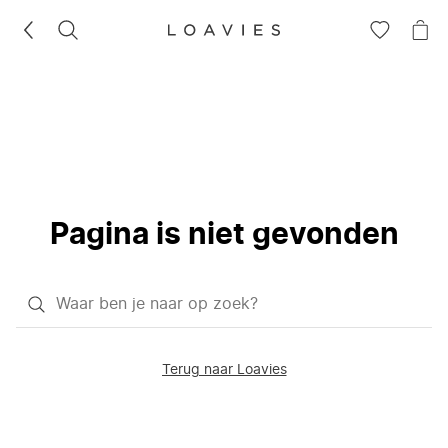
ZOEKEN
GA
NA
NAAR
JE
JE
WI
VERLANG
Pagina is niet gevonden
Waar
ben
je
Terug naar Loavies
naar
op
zoek?