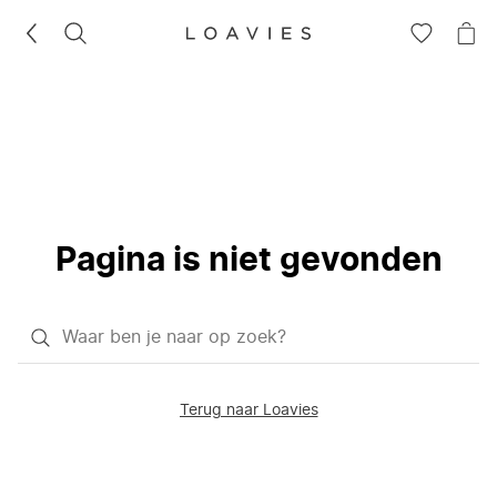
ZOEKEN
GA
NA
NAAR
JE
JE
WI
VERLANG
Pagina is niet gevonden
Waar
ben
je
Terug naar Loavies
naar
op
zoek?