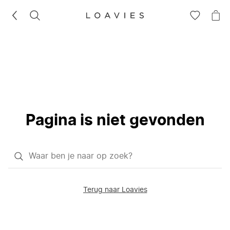
ZOEKEN
GA
NA
NAAR
JE
JE
WI
VERLANG
Pagina is niet gevonden
Waar
ben
je
Terug naar Loavies
naar
op
zoek?