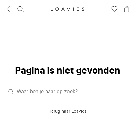
ZOEKEN
GA
NA
NAAR
JE
JE
WI
VERLANG
Pagina is niet gevonden
Waar
ben
je
Terug naar Loavies
naar
op
zoek?