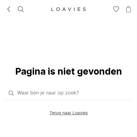
ZOEKEN
GA
NA
NAAR
JE
JE
WI
VERLANG
Pagina is niet gevonden
Waar
ben
je
Terug naar Loavies
naar
op
zoek?