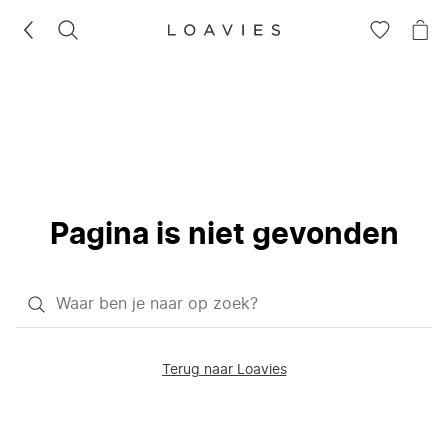
ZOEKEN
GA
NA
NAAR
JE
JE
WI
VERLANG
Pagina is niet gevonden
Waar
ben
je
Terug naar Loavies
naar
op
zoek?