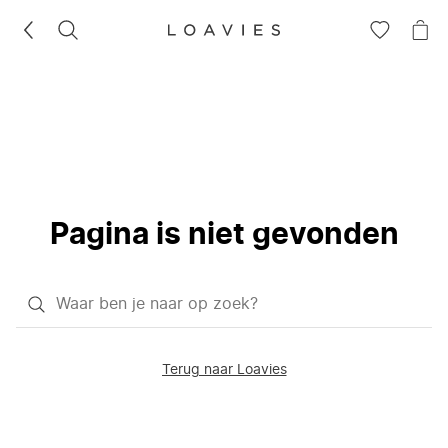
ZOEKEN
GA
NA
NAAR
JE
JE
WI
VERLANG
Pagina is niet gevonden
Waar
ben
je
Terug naar Loavies
naar
op
zoek?