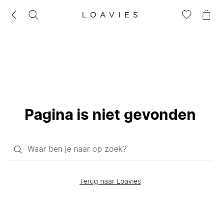
ZOEKEN
GA
NA
NAAR
JE
JE
WI
VERLANG
Pagina is niet gevonden
Waar
ben
je
Terug naar Loavies
naar
op
zoek?