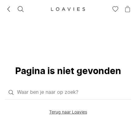
ZOEKEN
GA
NA
NAAR
JE
JE
WI
VERLANG
Pagina is niet gevonden
Waar
ben
je
Terug naar Loavies
naar
op
zoek?