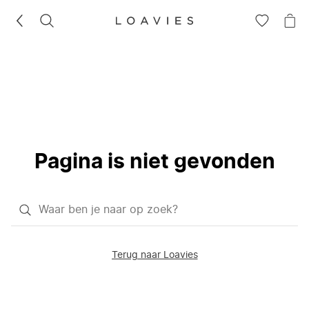
ZOEKEN
GA
NA
NAAR
JE
JE
WI
VERLANG
Pagina is niet gevonden
Waar
ben
je
Terug naar Loavies
naar
op
zoek?