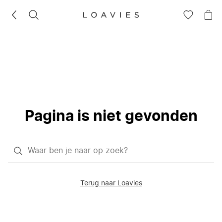
ZOEKEN
GA
NA
NAAR
JE
JE
WI
VERLANG
Pagina is niet gevonden
Waar
ben
je
Terug naar Loavies
naar
op
zoek?