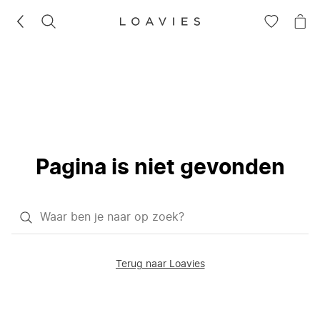
ZOEKEN
GA
NA
NAAR
JE
JE
WI
VERLANG
Pagina is niet gevonden
Waar
ben
je
Terug naar Loavies
naar
op
zoek?