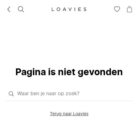
ZOEKEN
GA
NA
NAAR
JE
JE
WI
VERLANG
Pagina is niet gevonden
Waar
ben
je
Terug naar Loavies
naar
op
zoek?