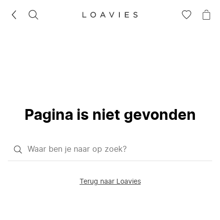
ZOEKEN
GA
NA
NAAR
JE
JE
WI
VERLANG
Pagina is niet gevonden
Waar
ben
je
Terug naar Loavies
naar
op
zoek?