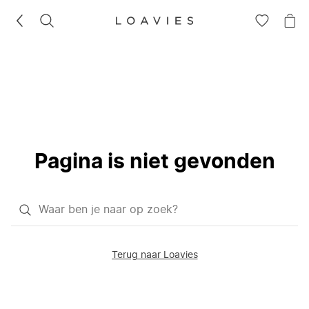
ZOEKEN
GA
NA
NAAR
JE
JE
WI
VERLANG
Pagina is niet gevonden
Waar
ben
je
Terug naar Loavies
naar
op
zoek?