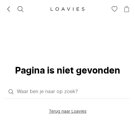
ZOEKEN
GA
NA
NAAR
JE
JE
WI
VERLANG
Pagina is niet gevonden
Waar
ben
je
Terug naar Loavies
naar
op
zoek?