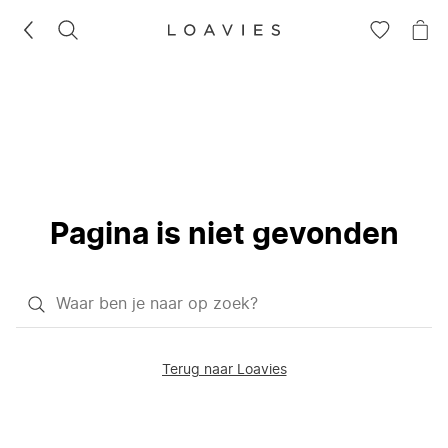
ZOEKEN
GA
NA
NAAR
JE
JE
WI
VERLANG
Pagina is niet gevonden
Waar
ben
je
Terug naar Loavies
naar
op
zoek?