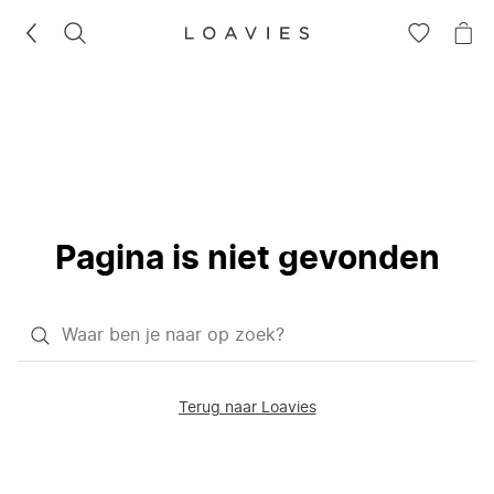
ZOEKEN
GA
NA
NAAR
JE
JE
WI
VERLANG
Pagina is niet gevonden
Waar
ben
je
Terug naar Loavies
naar
op
zoek?