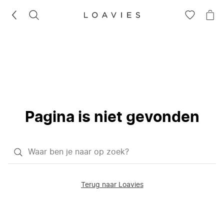
ZOEKEN
GA
NA
NAAR
JE
JE
WI
VERLANG
Pagina is niet gevonden
Waar
ben
je
Terug naar Loavies
naar
op
zoek?