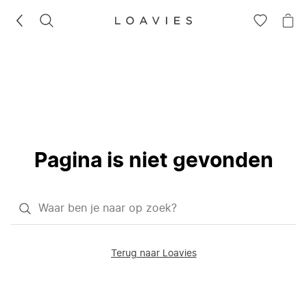
ZOEKEN
GA
NA
NAAR
JE
JE
WI
VERLANG
Pagina is niet gevonden
Waar
ben
je
Terug naar Loavies
naar
op
zoek?