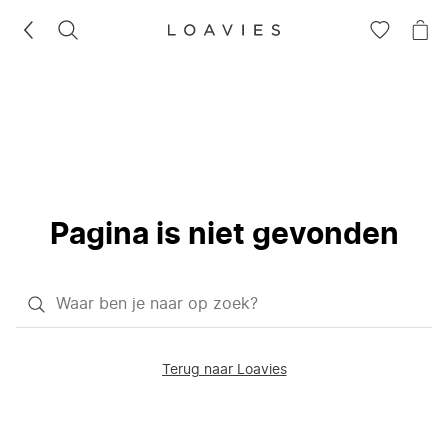
ZOEKEN
GA
NA
NAAR
JE
JE
WI
VERLANG
Pagina is niet gevonden
Waar
ben
je
Terug naar Loavies
naar
op
zoek?