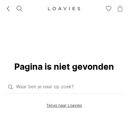
ZOEKEN
GA
NA
NAAR
JE
JE
WI
VERLANG
Pagina is niet gevonden
Waar
ben
je
Terug naar Loavies
naar
op
zoek?